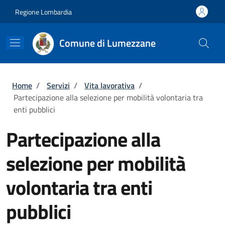
Salta al contenuto principale
Skip to footer content
Regione Lombardia
Comune di Lumezzane
Briciole di pane
Home
/
Servizi
/
Vita lavorativa
/
Partecipazione alla selezione per mobilità volontaria tra
enti pubblici
Partecipazione alla
selezione per mobilità
volontaria tra enti
pubblici