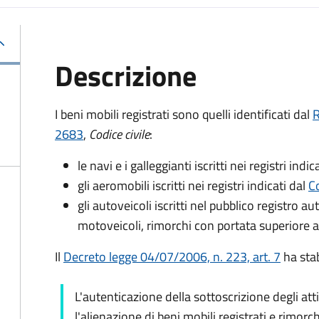
Descrizione
I beni mobili registrati sono quelli identificati dal
R
2683
,
Codice civile
:
le navi e i galleggianti iscritti nei registri indic
gli aeromobili iscritti nei registri indicati dal
Co
gli autoveicoli iscritti nel pubblico registro a
motoveicoli, rimorchi con portata superiore a
Il
Decreto legge 04/07/2006, n. 223, art. 7
ha stab
L'autenticazione della sottoscrizione degli att
l'alienazione di beni mobili registrati e rimorch