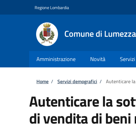
Salta al contenuto principale
Skip to footer content
Regione Lombardia
Comune di Lumezz
Amministrazione
Novità
Servizi
Briciole di pane
Home
/
Servizi demografici
/
Autenticare la 
Autenticare la sot
di vendita di beni 