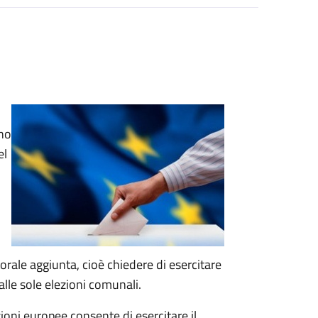
ono
el
ttorale aggiunta, cioè chiedere di esercitare
 alle sole elezioni comunali.
ezioni europee consente di esercitare il