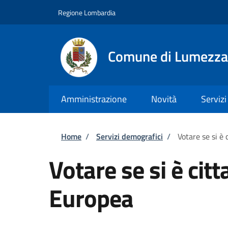
Salta al contenuto principale
Skip to footer content
Regione Lombardia
Comune di Lumezz
Amministrazione
Novità
Servizi
Briciole di pane
Home
/
Servizi demografici
/
Votare se si è 
Votare se si è citt
Europea