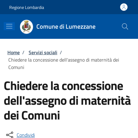
Salta al contenuto principale
Skip to footer content
Regione Lombardia
Comune di Lumezzane
Briciole di pane
Home
/
Servizi sociali
/
Chiedere la concessione dell'assegno di maternità dei
Comuni
Chiedere la concessione
dell'assegno di maternità
dei Comuni
Condividi