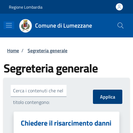
Salta al contenuto principale
Skip to footer content
Regione Lombardia
Comune di Lumezzane
Briciole di pane
Home
/
Segreteria generale
Segreteria generale
Cerca i contenuti che nel
titolo contengono:
Chiedere il risarcimento danni