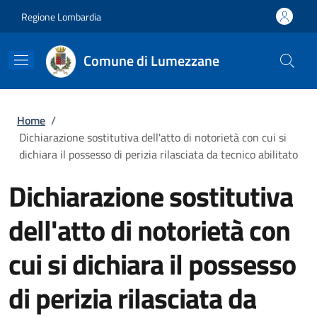
Salta al contenuto principale
Skip to footer content
Regione Lombardia
Comune di Lumezzane
Briciole di pane
Home
/
Dichiarazione sostitutiva dell'atto di notorietà con cui si
dichiara il possesso di perizia rilasciata da tecnico abilitato
Dichiarazione sostitutiva
dell'atto di notorietà con
cui si dichiara il possesso
di perizia rilasciata da