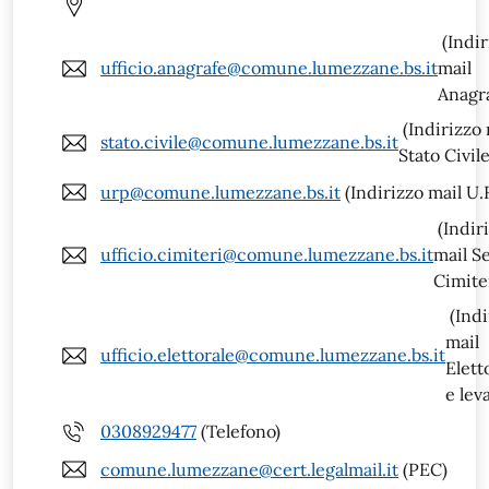
(Indir
ufficio.anagrafe@comune.lumezzane.bs.it
mail
Anagr
(Indirizzo 
stato.civile@comune.lumezzane.bs.it
Stato Civile
urp@comune.lumezzane.bs.it
(Indirizzo mail U.R
(Indir
ufficio.cimiteri@comune.lumezzane.bs.it
mail Se
Cimiter
(Indi
mail
ufficio.elettorale@comune.lumezzane.bs.it
Elett
e lev
0308929477
(Telefono)
comune.lumezzane@cert.legalmail.it
(PEC)