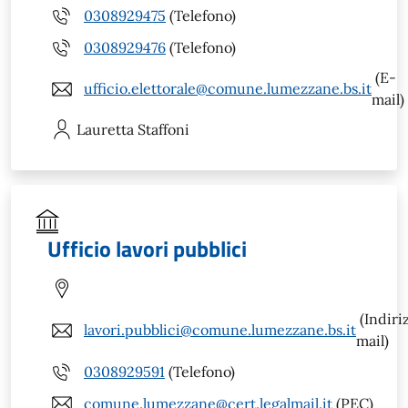
0308929475
(Telefono)
0308929476
(Telefono)
(E-
ufficio.elettorale@comune.lumezzane.bs.it
mail)
Lauretta
Staffoni
Ufficio lavori pubblici
(Indiri
lavori.pubblici@comune.lumezzane.bs.it
mail)
0308929591
(Telefono)
comune.lumezzane@cert.legalmail.it
(PEC)