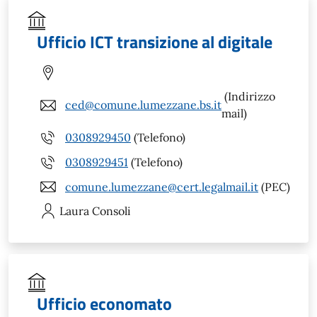
Ufficio ICT transizione al digitale
(Indirizzo
ced@comune.lumezzane.bs.it
mail)
0308929450
(Telefono)
0308929451
(Telefono)
comune.lumezzane@cert.legalmail.it
(PEC)
Laura
Consoli
Ufficio economato