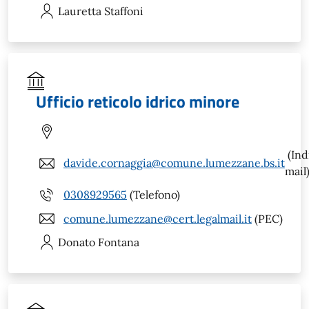
Lauretta
Staffoni
Ufficio reticolo idrico minore
(Ind
davide.cornaggia@comune.lumezzane.bs.it
mail
0308929565
(Telefono)
comune.lumezzane@cert.legalmail.it
(PEC)
Donato
Fontana