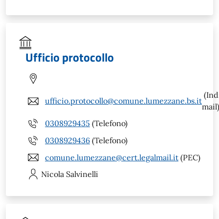
Ufficio protocollo
(Ind
ufficio.protocollo@comune.lumezzane.bs.it
mail
0308929435
(Telefono)
0308929436
(Telefono)
comune.lumezzane@cert.legalmail.it
(PEC)
Nicola
Salvinelli