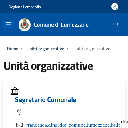
Salta al contenuto principale
Skip to footer content
Regione Lombardia
Comune di Lumezzane
Briciole di pane
Home
/
Unità organizzative
/
Unità organizzative
Unità organizzative
Segretario Comunale
(In
francesca.dinardo@comune.lumezzane.bs.it