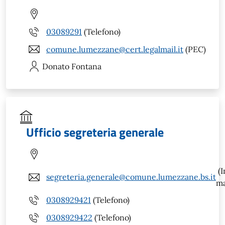
03089291
(Telefono)
comune.lumezzane@cert.legalmail.it
(PEC)
Donato
Fontana
Ufficio segreteria generale
(I
segreteria.generale@comune.lumezzane.bs.it
ma
0308929421
(Telefono)
0308929422
(Telefono)