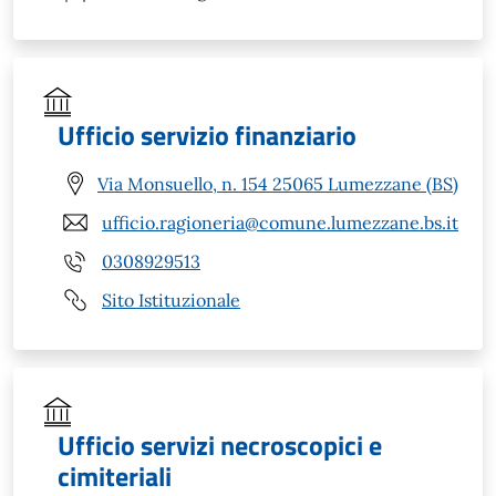
Ufficio servizio finanziario
Via Monsuello, n. 154 25065 Lumezzane (BS)
ufficio.ragioneria@comune.lumezzane.bs.it
0308929513
Sito Istituzionale
Ufficio servizi necroscopici e
cimiteriali