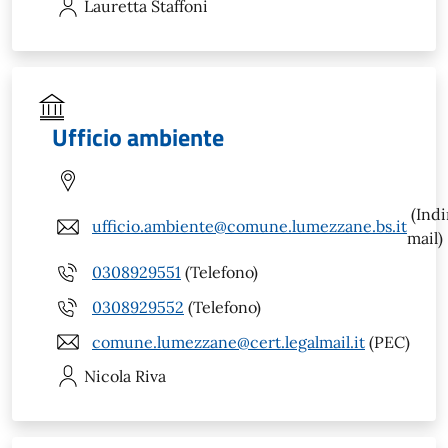
Lauretta
Staffoni
Ufficio ambiente
(Indi
ufficio.ambiente@comune.lumezzane.bs.it
mail)
0308929551
(Telefono)
0308929552
(Telefono)
comune.lumezzane@cert.legalmail.it
(PEC)
Nicola
Riva