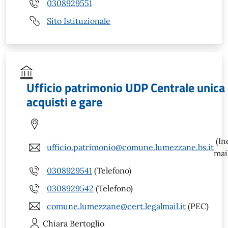
0308929551
Sito Istituzionale
Ufficio patrimonio UDP Centrale unica
acquisti e gare
(In
ufficio.patrimonio@comune.lumezzane.bs.it
mai
0308929541
(Telefono)
0308929542
(Telefono)
comune.lumezzane@cert.legalmail.it
(PEC)
Chiara
Bertoglio