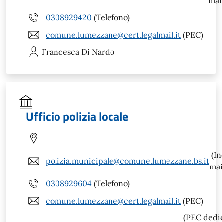
mai
0308929420
(Telefono)
comune.lumezzane@cert.legalmail.it
(PEC)
Francesca
Di Nardo
Ufficio polizia locale
(In
polizia.municipale@comune.lumezzane.bs.it
mai
0308929604
(Telefono)
comune.lumezzane@cert.legalmail.it
(PEC)
(PEC dedi