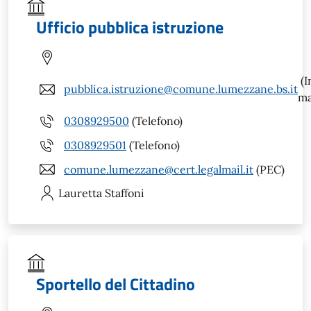
Ufficio pubblica istruzione
(I
pubblica.istruzione@comune.lumezzane.bs.it
ma
0308929500
(Telefono)
0308929501
(Telefono)
comune.lumezzane@cert.legalmail.it
(PEC)
Lauretta
Staffoni
Sportello del Cittadino