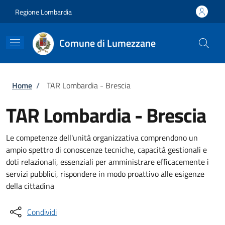
Salta al contenuto principale
Skip to footer content
Regione Lombardia
Comune di Lumezzane
Briciole di pane
Home
/
TAR Lombardia - Brescia
TAR Lombardia - Brescia
Le competenze dell'unità organizzativa comprendono un
ampio spettro di conoscenze tecniche, capacità gestionali e
doti relazionali, essenziali per amministrare efficacemente i
servizi pubblici, rispondere in modo proattivo alle esigenze
della cittadina
Condividi