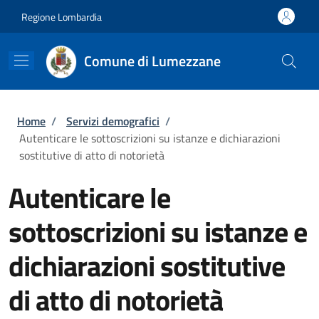
Salta al contenuto principale
Skip to footer content
Regione Lombardia
Comune di Lumezzane
Briciole di pane
Home
/
Servizi demografici
/
Autenticare le sottoscrizioni su istanze e dichiarazioni
sostitutive di atto di notorietà
Autenticare le
sottoscrizioni su istanze e
dichiarazioni sostitutive
di atto di notorietà