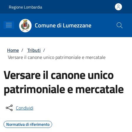
Salta al contenuto principale
Skip to footer content
Regione Lombardia
Comune di Lumezzane
Briciole di pane
Home
/
Tributi
/
Versare il canone unico patrimoniale e mercatale
Versare il canone unico
patrimoniale e mercatale
Condividi
Normativa di riferimento