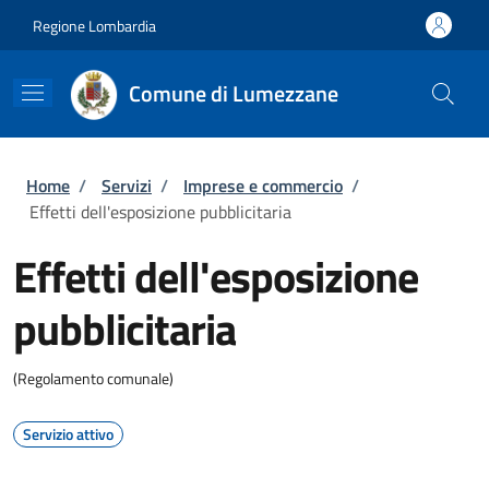
Salta al contenuto principale
Skip to footer content
Regione Lombardia
Comune di Lumezzane
Briciole di pane
Home
/
Servizi
/
Imprese e commercio
/
Effetti dell'esposizione pubblicitaria
Effetti dell'esposizione
pubblicitaria
(Regolamento comunale)
Servizio attivo