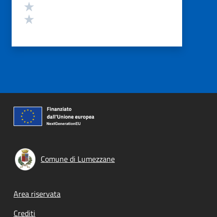
Valuta 2 stelle su 5
Valuta 1 stelle su 5
Comune di Lumezzane
Footer menu
Area riservata
Crediti