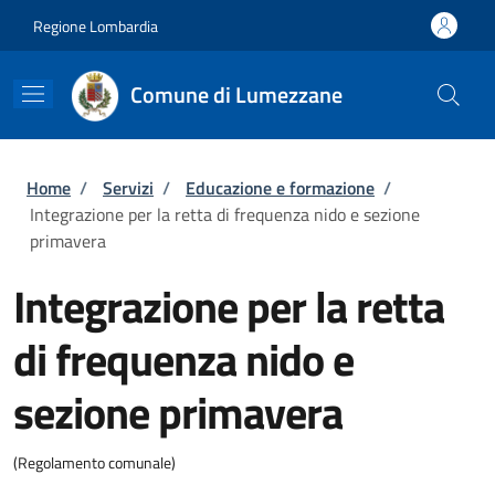
Salta al contenuto principale
Skip to footer content
Regione Lombardia
Comune di Lumezzane
Briciole di pane
Home
/
Servizi
/
Educazione e formazione
/
Integrazione per la retta di frequenza nido e sezione
primavera
Integrazione per la retta
di frequenza nido e
sezione primavera
(Regolamento comunale)