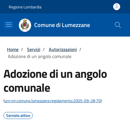
Salta al contenuto principale
Skip to footer content
Regione Lombardia
Comune di Lumezzane
Briciole di pane
Home
/
Servizi
/
Autorizzazioni
/
Adozione di un angolo comunale
Adozione di un angolo
comunale
(
urn:nir:comune.lumezzane:regolamento:2005-09-28;70
)
Servizio attivo