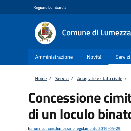
Salta al contenuto principale
Skip to footer content
Regione Lombardia
Comune di Lumezz
Amministrazione
Novità
Servizi
Briciole di pane
Home
/
Servizi
/
Anagrafe e stato civile
/
Concessione cimit
di un loculo binat
(
urn:nir:comune.lumezzane:regolamento:2016-04-29
)