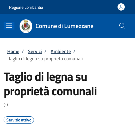
Salta al contenuto principale
Skip to footer content
Regione Lombardia
Comune di Lumezzane
Briciole di pane
Home
/
Servizi
/
Ambiente
/
Taglio di legna su proprietà comunali
Taglio di legna su
proprietà comunali
(-)
Servizio attivo