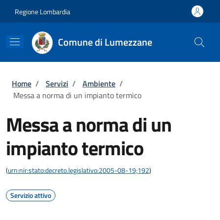
Salta al contenuto principale
Skip to footer content
Regione Lombardia
Comune di Lumezzane
Briciole di pane
Home
/
Servizi
/
Ambiente
/
Messa a norma di un impianto termico
Messa a norma di un
impianto termico
(
urn:nir:stato:decreto.legislativo:2005-08-19;192
)
Servizio attivo