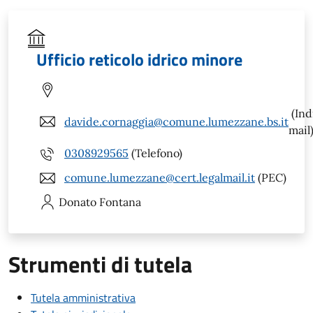
Ufficio reticolo idrico minore
(Ind
davide.cornaggia@comune.lumezzane.bs.it
mail
0308929565
(Telefono)
comune.lumezzane@cert.legalmail.it
(PEC)
Donato
Fontana
Strumenti di tutela
Tutela amministrativa